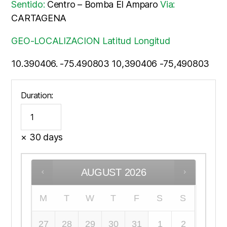
Sentido:
Centro – Bomba El Amparo
Via:
CARTAGENA
GEO-LOCALIZACION Latitud Longitud
10.390406. -75.490803 10,390406 -75,490803
Duration:
× 30 days
AUGUST
2026
M
T
W
T
F
S
S
27
28
29
30
31
1
2