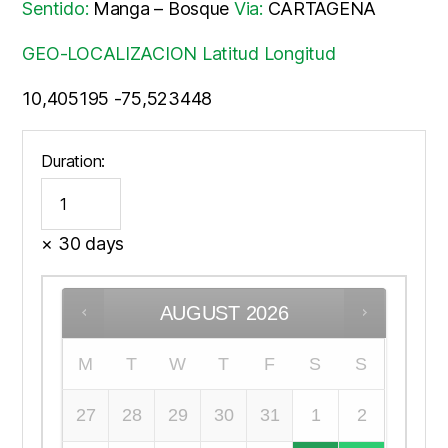
Sentido:
Manga – Bosque
Via:
CARTAGENA
GEO-LOCALIZACION Latitud Longitud
10,405195 -75,523448
Duration:
× 30 days
AUGUST
2026
M
T
W
T
F
S
S
27
28
29
30
31
1
2