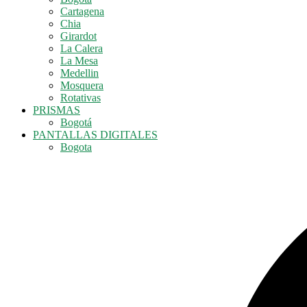
Cartagena
Chia
Girardot
La Calera
La Mesa
Medellin
Mosquera
Rotativas
PRISMAS
Bogotá
PANTALLAS DIGITALES
Bogota