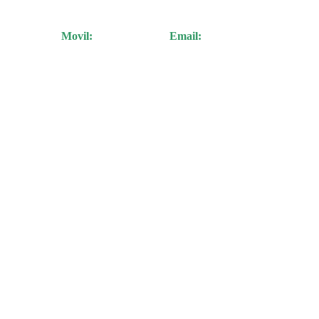
o 3 Bogotá.
Movil:
300 592 8654
Email:
contacto@ope.com.co