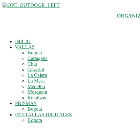
Skip
to
ORGANIZ
the
content
INICIO
VALLAS
Bogota
Cartagena
Chia
Girardot
La Calera
La Mesa
Medellin
Mosquera
Rotativas
PRISMAS
Bogotá
PANTALLAS DIGITALES
Bogota