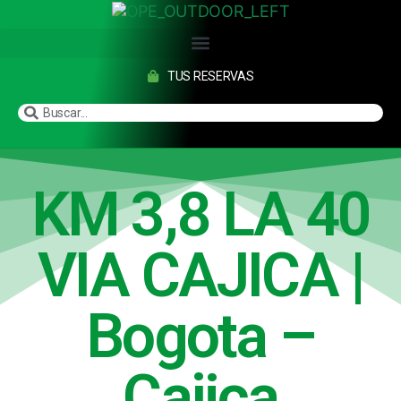
TUS RESERVAS
KM 3,8 LA 40
VIA CAJICA |
Bogota –
Cajica