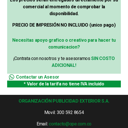
comercial al momento de comprobar la
disponibilidad.
PRECIO DE IMPRESIÓN NO INCLUIDO (unico pago)
Necesitas apoyo grafico o creativo para hacer tu
comunicacion?
¡Contrata con nosotros y te asesoramos
SIN COSTO
ADICIONAL!
Contactar un Asesor
* Valor de la tarifa no tiene IVA incluido
ORGANIZACIÓN PUBLICIDAD EXTERIOR S.A.
Movil: 300 592 8654
Email:
contacto@ope.com.co