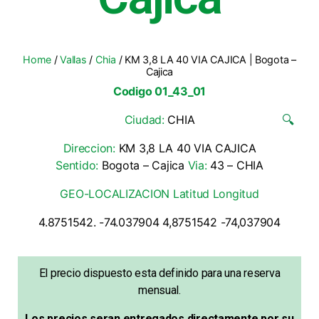
Home
/
Vallas
/
Chia
/ KM 3,8 LA 40 VIA CAJICA | Bogota –
Cajica
Codigo 01_43_01
Ciudad:
CHIA
🔍
Direccion:
KM 3,8 LA 40 VIA CAJICA
Sentido:
Bogota – Cajica
Via:
43 – CHIA
GEO-LOCALIZACION Latitud Longitud
4.8751542. -74.037904 4,8751542 -74,037904
El precio dispuesto esta definido para una reserva
mensual.
Los precios seran entregados directamente por su