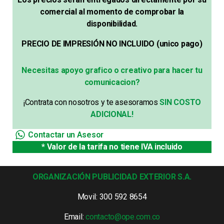
comercial al momento de comprobar la
disponibilidad.
PRECIO DE IMPRESIÓN NO INCLUIDO (unico pago)
Necesitas apoyo grafico o creativo para hacer tu
comunicacion?
¡Contrata con nosotros y te asesoramos
SIN COSTO
ADICIONAL!
Contactar un Asesor
* Valor de la tarifa no tiene IVA incluido
ORGANIZACIÓN PUBLICIDAD EXTERIOR S.A.
Movil: 300 592 8654
Email:
contacto@ope.com.co