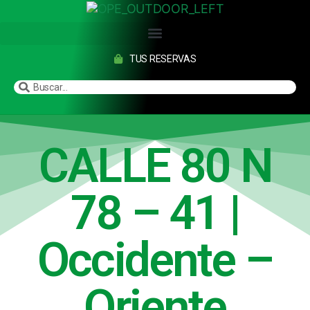
TUS RESERVAS
CALLE 80 N
78 – 41 |
Occidente –
Oriente