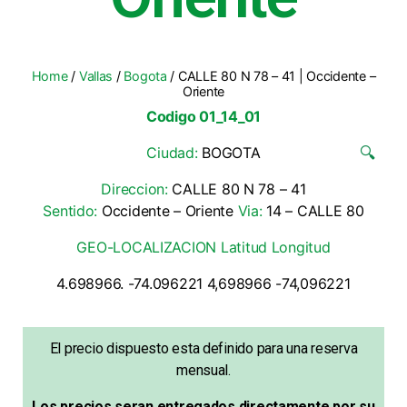
Home
/
Vallas
/
Bogota
/ CALLE 80 N 78 – 41 | Occidente –
Oriente
Codigo 01_14_01
Ciudad:
BOGOTA
🔍
Direccion:
CALLE 80 N 78 – 41
Sentido:
Occidente – Oriente
Via:
14 – CALLE 80
GEO-LOCALIZACION Latitud Longitud
4.698966. -74.096221 4,698966 -74,096221
El precio dispuesto esta definido para una reserva
mensual.
Los precios seran entregados directamente por su