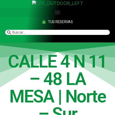
TUS RESERVAS
CALLE 4 N 11
– 48 LA
MESA | Norte
– Sur