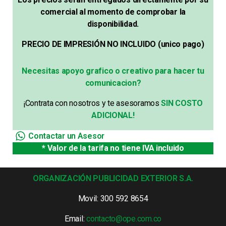
comercial al momento de comprobar la
disponibilidad.
PRECIO DE IMPRESIÓN NO INCLUIDO (unico pago)
Necesitas apoyo grafico o creativo para hacer tu
comunicacion?
¡Contrata con nosotros y te asesoramos
SIN COSTO
ADICIONAL!
Contactar un Asesor
* Valor de la tarifa no tiene IVA incluido
ORGANIZACIÓN PUBLICIDAD EXTERIOR S.A.
Movil: 300 592 8654
Email:
contacto@ope.com.co