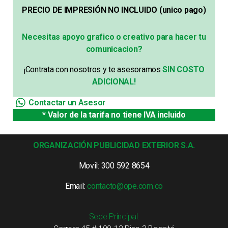
PRECIO DE IMPRESIÓN NO INCLUIDO (unico pago)
Necesitas apoyo grafico o creativo para hacer tu
comunicacion?
¡Contrata con nosotros y te asesoramos
SIN COSTO
ADICIONAL!
Contactar un Asesor
* Valor de la tarifa no tiene IVA incluido
ORGANIZACIÓN PUBLICIDAD EXTERIOR S.A.
Movil: 300 592 8654
Email:
contacto@ope.com.co
Sede Principal: