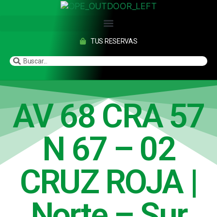
TUS RESERVAS
AV 68 CRA 57
N 67 – 02
CRUZ ROJA |
Norte – Sur