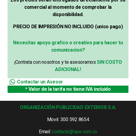
comercial al momento de comprobar la
disponibilidad.
PRECIO DE IMPRESIÓN NO INCLUIDO (unico pago)
Necesitas apoyo grafico o creativo para hacer tu
comunicacion?
¡Contrata con nosotros y te asesoramos
SIN COSTO
ADICIONAL!
Contactar un Asesor
* Valor de la tarifa no tiene IVA incluido
ORGANIZACIÓN PUBLICIDAD EXTERIOR S.A.
Movil: 300 592 8654
Email:
contacto@ope.com.co