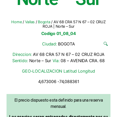
Home
/
Vallas
/
Bogota
/ AV 68 CRA 57 N 67 – 02 CRUZ
ROJA | Norte – Sur
Codigo 01_08_04
Ciudad:
BOGOTA
🔍
Direccion:
AV 68 CRA 57 N 67 – 02 CRUZ ROJA
Sentido:
Norte – Sur
Via:
08 – AVENIDA CRA. 68
GEO-LOCALIZACION Latitud Longitud
4,673006 -74,088361
El precio dispuesto esta definido para una reserva
mensual.
Los precios seran entregados directamente por su